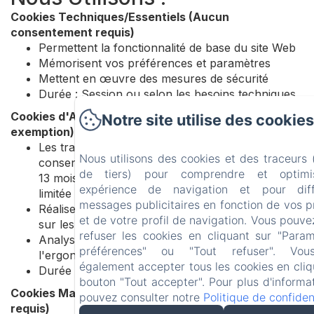
Cookies Techniques/Essentiels (Aucun
consentement requis)
Permettent la fonctionnalité de base du site Web
Mémorisent vos préférences et paramètres
Mettent en œuvre des mesures de sécurité
Durée : Session ou selon les besoins techniques
Cookies d'Analyse (Consentement requis sauf
Notre site utilise des cookies
exemption)
Les traceurs de mesure d'audience exemptés de
Nous utilisons des cookies et des traceurs
consentement ont une durée de vie maximale de
de tiers) pour comprendre et optimi
13 mois, avec une conservation des données
expérience de navigation et pour dif
limitée à 25 mois
messages publicitaires en fonction de vos 
Réalisent des études et établissent des statistiques
et de votre profil de navigation. Vous pouve
sur les visites et l'utilisation
refuser les cookies en cliquant sur "Para
Analysent les parcours utilisateurs et améliorent
préférences" ou "Tout refuser". Vo
l'ergonomie du site
également accepter tous les cookies en cliq
Durée : 31 jours
bouton "Tout accepter". Pour plus d'informa
Cookies Marketing/Publicitaires (Consentement
pouvez consulter notre
Politique de confident
requis)