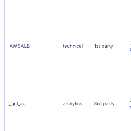
AWSALB
technical
1st party
_gcl_au
analytics
3rd party