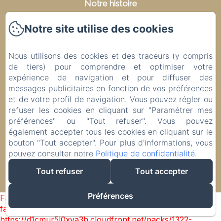
Notre histoire
Notre concept insolite
Notre site utilise des cookies
Notre charte de qualité
Mentions légales
Nous utilisons des cookies et des traceurs (y compris
de tiers) pour comprendre et optimiser votre
Politique de confidentialité
expérience de navigation et pour diffuser des
Informations légales
messages publicitaires en fonction de vos préférences
Informations sur les cookies
et de votre profil de navigation. Vous pouvez régler ou
refuser les cookies en cliquant sur "Paramétrer mes
préférences" ou "Tout refuser". Vous pouvez
également accepter tous les cookies en cliquant sur le
bouton "Tout accepter". Pour plus d'informations, vous
EN
FR
ES
DE
pouvez consulter notre
Politique de confidentialité
.
Tout refuser
Tout accepter
Créé par Amenitiz
Préférences
Failed to load BookingEngine/index: Loading chunk 1322
failed. (missing:
https://d1cmur5l0xva3h.cloudfront.net/packs/1322-