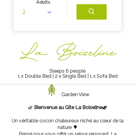
Adults
La Boiseline
Sleeps 6 people
1 x Double Bed
|
2 x Single Bed
|
1 x Sofa Bed
Garden View
🌿
Bienvenue au Gîte La Boiseline🌿
Un véritable cocon chaleureux niché au cœur de la
nature 🌳
Pensé pour vous offrir un séjour reposant, La