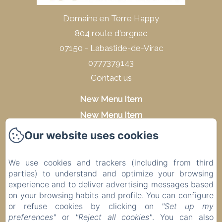
Domaine en Terre Happy
804 route d'orgnac
07150 - Labastide-de-Virac
0777379143
Contact us
New Menu Item
New Menu Item
New Menu Item
Our website uses cookies
Legal notice
We use cookies and trackers (including from third
Privacy Policy
parties) to understand and optimize your browsing
Legal Information
experience and to deliver advertising messages based
Cookies Information
on your browsing habits and profile. You can configure
or refuse cookies by clicking on
"Set up my
preferences"
or
"Reject all cookies"
. You can also