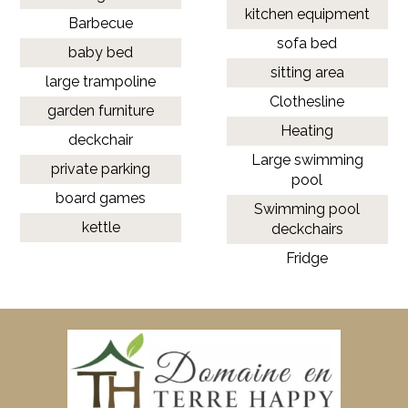
kitchen equipment
Barbecue
sofa bed
baby bed
sitting area
large trampoline
Clothesline
garden furniture
Heating
deckchair
Large swimming
private parking
pool
board games
Swimming pool
kettle
deckchairs
Fridge