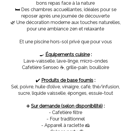
bons repas face à la nature
🛏️ Des chambres accueillantes, idéales pour se
reposer après une journée de découverte
🌿 Une décoration moderne aux touches naturelles,
pour une ambiance zen et relaxante
Et une piscine hors-sol privé que pour vous
🍳
Équipements cuisine
:
Lave-vaisselle, lave-linge, micro-ondes
Cafetière Senseo ☕, grille-pain, bouilloire
✔️
Produits de base fournis
:
Sel, poivre, huile d’olive, vinaigre, café, thé/infusion,
sucre, liquide vaisselle, éponges, essuie-tout
➕
Sur demande (selon disponibilité)
:
- Cafetière filtre
- Four traditionnel
- Appareil à raclette 🧀