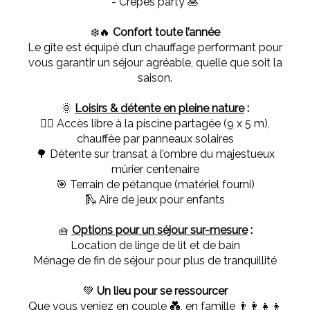
- Crêpes party 🥞
❄️🔥
Confort toute l’année
Le gîte est équipé d’un chauffage performant pour
vous garantir un séjour agréable, quelle que soit la
saison.
🌞
Loisirs & détente en pleine nature
:
🏊‍♂️ Accès libre à la piscine partagée (9 x 5 m),
chauffée par panneaux solaires
🌳 Détente sur transat à l’ombre du majestueux
mûrier centenaire
🎯 Terrain de pétanque (matériel fourni)
🛝 Aire de jeux pour enfants
🧺
Options pour un séjour sur-mesure
:
Location de linge de lit et de bain
Ménage de fin de séjour pour plus de tranquillité
💚
Un lieu pour se ressourcer
Que vous veniez en couple 💑, en famille 👨‍👩‍👧‍👦