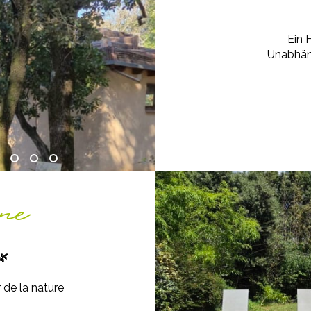
Ein 
Unabhän
ne
🌿
 de la nature