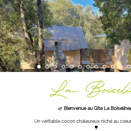
La Boiseli
🌿
Bienvenue au Gîte La Boiseline
Un véritable cocon chaleureux niché au cœur
🌳