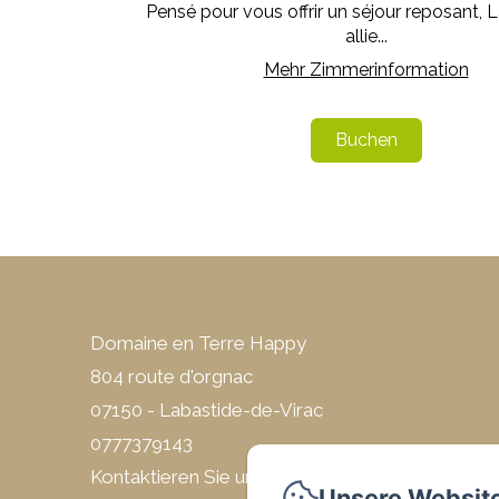
Pensé pour vous offrir un séjour reposant, L
allie...
Mehr Zimmerinformation
Buchen
Domaine en Terre Happy
804 route d'orgnac
07150 - Labastide-de-Virac
0777379143
Kontaktieren Sie uns
Unsere Websit