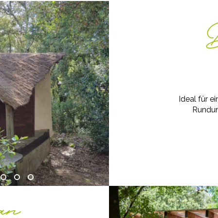
Ideal für e
Rundun
an